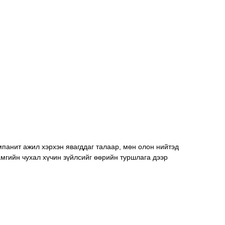
панит ажил хэрхэн явагддаг талаар, мөн олон нийтэд 
мгийн чухал хүчин зүйлсийг өөрийн туршлага дээр 