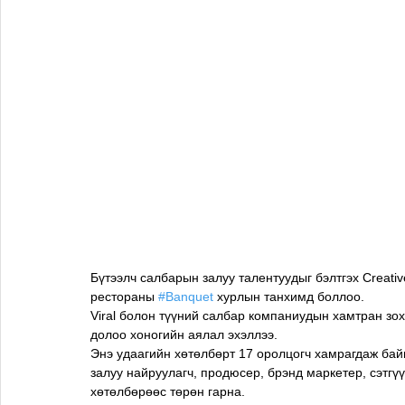
Бүтээлч салбарын залуу талентуудыг бэлтгэх Creat
рестораны 
#Banquet
 хурлын танхимд боллоо.
Viral болон түүний салбар компаниудын хамтран зо
долоо хоногийн аялал эхэллээ.
Энэ удаагийн хөтөлбөрт 17 оролцогч хамрагдаж байга
залуу найруулагч, продюсер, брэнд маркетер, сэтгүү
хөтөлбөрөөс төрөн гарна.