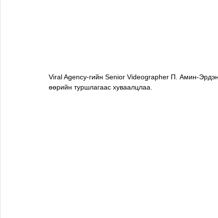
Viral Agency-гийн Senior Videographer П. Амин-Эрдэ
өөрийн туршлагаас хуваалцлаа. 