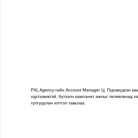
PXL Agency-гийн Account Manager Ц. Пүрэвцэрэн кам
хүртээмжтэй, бүтээлч кампанит ажлыг төлөвлөхөд ха
тулгуурлан илтгэл тавьлаа.