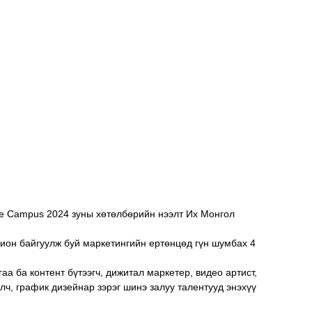
ive Campus 2024 зуны хөтөлбөрийн нээлт Их Монгол 
хион байгуулж буй маркетингийн ертөнцөд гүн шумбах 4 
а ба контент бүтээгч, дижитал маркетер, видео артист, 
лч, график дизейнар зэрэг шинэ залуу талентууд энэхүү 