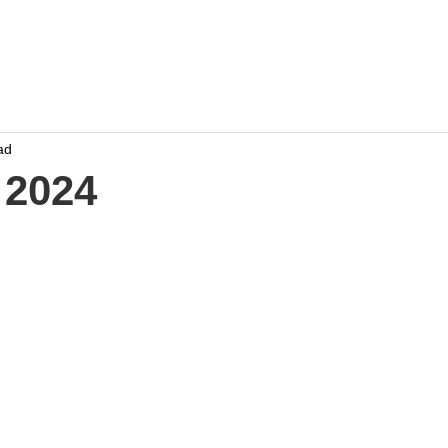
Home
Work
Events
Career
ad
 2024