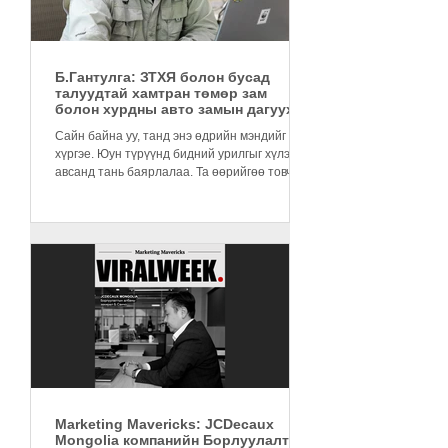
Б.Гантулга: ЗТХЯ болон бусад
талуудтай хамтран төмөр зам
болон хурдны авто замын дагуух
хашааны стандартыг бий болгосон
Сайн байна уу, танд энэ өдрийн мэндийг
хүргэе. Юун түрүүнд бидний урилгыг хүлээн
авсанд тань баярлалаа. Та өөрийгөө товчхон
танилцуулна...
Marketing Mavericks: JCDecaux
Mongolia компанийн Борлуулалтын