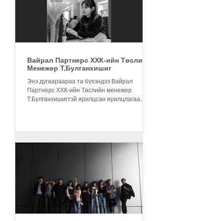
Вайрал Партнерс ХХК-ийн Төслийн
Менежер Т.Булганхишиг
Энэ дугаараараа та бүхэндээ Вайрал
Партнерс ХХК-ийн Төслийн менежер
Т.Булганхишигтэй ярилцсан ярилцлагаа
хүргэж байна. 2022 онд Монголын...