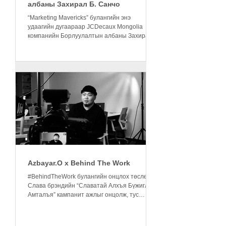
албаны Захирал Б. Санчо
“Marketing Mavericks” булангийн энэ
удаагийн дугаараар JCDecaux Mongolia
компанийн Борлуулалтын албаны Захирал
Б. Санчо-той ярилцсан...
Azbayar.O x Behind The Work
#BehindTheWork булангийн онцлох төслөөр
Слава брэндийн “Славатай Алхъя Бүжиглэе
Амталъя” кампанит ажлыг онцолж, тус
төслийг ахлаж...