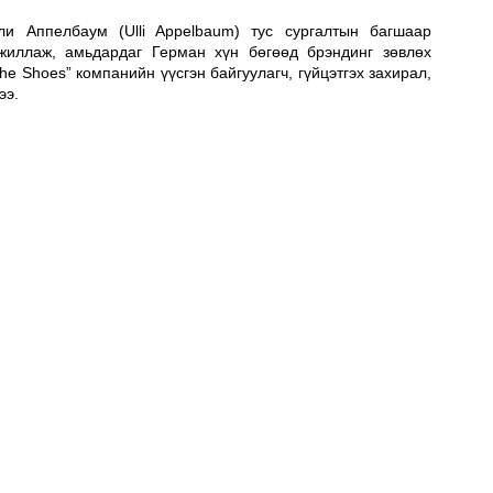
и Аппелбаум (Ulli Appelbaum) тус сургалтын багшаар 
иллаж, амьдардаг Герман хүн бөгөөд брэндинг зөвлөх 
he Shoes” компанийн үүсгэн байгуулагч, гүйцэтгэх захирал, 
ээ. 