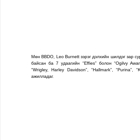
Мөн BBDO, Leo Burnett зэрэг дэлхийн шилдэг зар с
байсан ба 7 удаагийн “Effies” болон “Ogilvy Award
“Wrigley, Harley Davidson”, “Hallmark”, “Purina”, “
ажилладаг. 