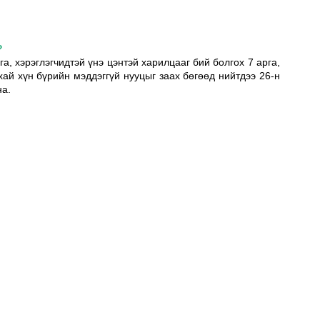
?
а, хэрэглэгчидтэй үнэ цэнтэй харилцааг бий болгох 7 арга, 
ай хүн бүрийн мэддэггүй нууцыг заах бөгөөд нийтдээ 26-н 
а. 