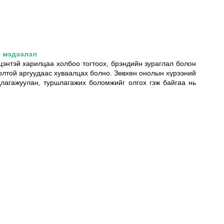
ч мэдээлэл
цэнтэй харилцаа холбоо тогтоох, брэндийн зураглал болон 
олтой аргуудаас хуваалцах болно. Зөвхөн онолын хүрээний 
длагажуулан, туршлагажих боломжийг олгох гэж байгаа нь 