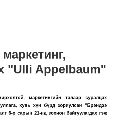
Home
Work
Events
Career
маркетинг,
 "Ulli Appelbaum"
ирхолтой, маркетингийн талаар суралцах 
ууллага, хувь хүн бүрд зориулсан “Брэндээ 
алт 6-р сарын 21-нд зохион байгуулагдах гэж 