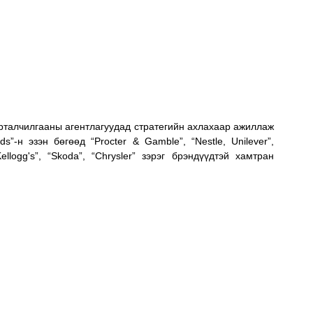
урталчилгааны агентлагуудад стратегийн ахлахаар ажиллаж 
s”-н эзэн бөгөөд “Procter & Gamble”, “Nestle, Unilever”, 
Kellogg's”, “Skoda”, “Chrysler” зэрэг брэндүүдтэй хамтран 