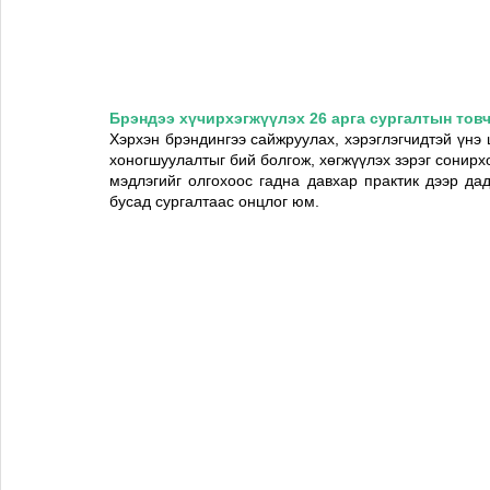
Брэндээ хүчирхэгжүүлэх 26 арга сургалтын тов
Хэрхэн брэндингээ сайжруулах, хэрэглэгчидтэй үнэ 
хоногшуулалтыг бий болгож, хөгжүүлэх зэрэг сонирх
мэдлэгийг олгохоос гадна давхар практик дээр да
бусад сургалтаас онцлог юм. 