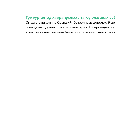
Тус сургалтад хамрагдсанаар та юу олж авах вэ
Энэхүү сургалт нь брэндийг бүтээлчээр дүрслэх 9 арг
брэндийн түүхийг сонирхолтой ярих 10 аргуудын тух
арга техникийг өөрийн болгох боломжийг олгож байн