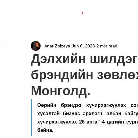
Anar Zolzaya
Jun 6, 2023
2 min read
Дэлхийн шилдэг 
брэндийн зөвлөх
Mонголд.
Өөрийн брэндээ хүчирхэгжүүлэх сон
хүсэлтэй бизнес эрхлэгч, албан байг
хүчирхэгжүүлэх 26 арга” 4 цагийн сург
байна. 