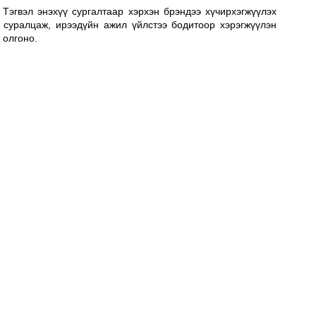
Тэгвэл энэхүү сургалтаар хэрхэн брэндээ хүчирхэгжүүлэх 
суралцаж, ирээдүйн ажил үйлстээ бодитоор хэрэгжүүлэн 
 олгоно. 