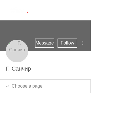
More actions
Message
Follow
Г. Санчир