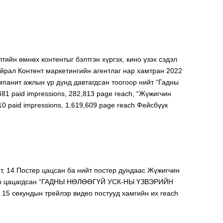
ийн өмнөх контентыг бэлтгэн хүргэх, кино үзэх сэдэл 
Вайрал Контент маркетингийн агентлаг нар хамтран 2022 
мпанит ажлын үр дүнд давтагдсан тоогоор нийт “Гадны 
81 paid impressions, 282,813 page reach, “Жүжигчин 
0 paid impressions, 1,619,609 page reach Фейсбүүк 
даар цацагдсан “ГАДНЫ НӨЛӨӨГҮЙ УСК-НЫ ҮЗВЭРИЙН 
15 секундын трейлэр видео постууд хамгийн их reach 