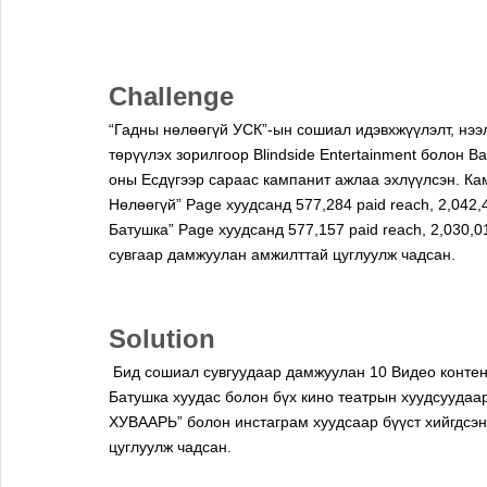
Challenge
“Гадны нөлөөгүй УСК”-ын сошиал идэвхжүүлэлт, нээлт
төрүүлэх зорилгоор Blindside Entertainment болон 
оны Есдүгээр сараас кампанит ажлаа эхлүүлсэн. Ка
Нөлөөгүй” Page хуудсанд 577,284 paid reach, 2,042,4
Батушка” Page хуудсанд 577,157 paid reach, 2,030,01
сувгаар дамжуулан амжилттай цуглуулж чадсан. 
Solution
 Бид сошиал сувгуудаар дамжуулан 10 Видео контент, 14 Постер цацсан ба нийт постер дундаас Жүжигчин 
Батушка хуудас болон бүх кино театрын хуудсуу
ХУВААРЬ” болон инстаграм хуудсаар бүүст хийгдсэн 
цуглуулж чадсан.