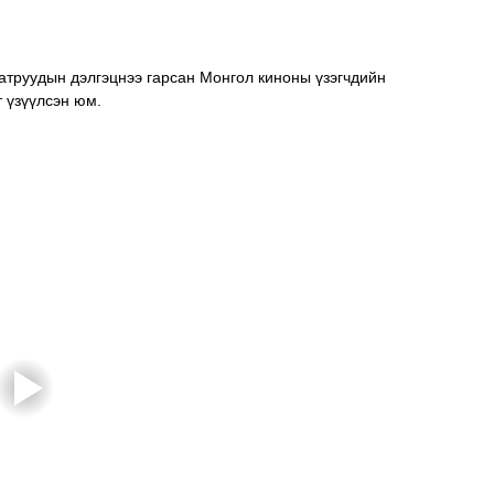
атруудын дэлгэцнээ гарсан Монгол киноны үзэгчдийн 
т үзүүлсэн юм.