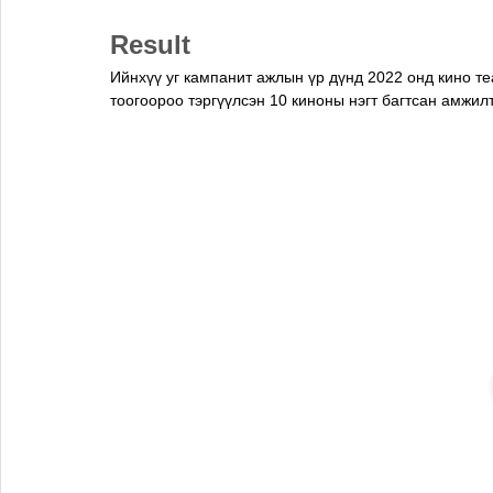
Result
Ийнхүү уг кампанит ажлын үр дүнд 2022 онд кино те
тоогоороо тэргүүлсэн 10 киноны нэгт багтсан амжил