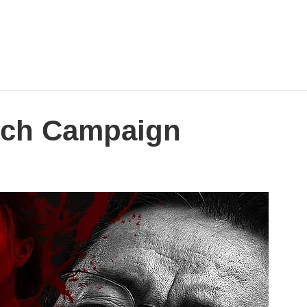
Home
Work
Events
Career
unch Campaign