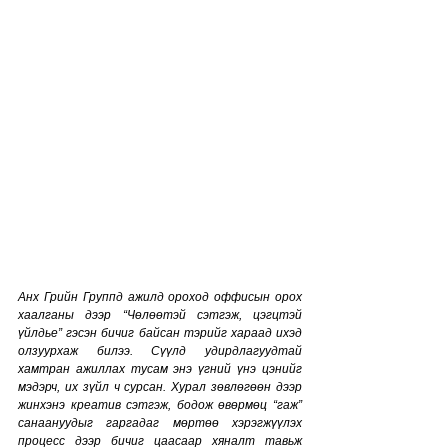
Анх Грийн Группд ажилд ороход оффисын орох 
хаалганы дээр “Чөлөөтэй сэтгэж, цэгцтэй 
үйлдье” гэсэн бичиг байсан тэрийг хараад ихэд 
олзуурхаж билээ. Сүүлд удирдлагуудтай 
хамтран ажиллах тусам энэ үгний үнэ цэнийг 
мэдэрч, их зүйл ч сурсан. Хурал зөвлөгөөн дээр 
жинхэнэ креатив сэтгэж, бодож өвөрмөц “гаж” 
санаануудыг гаргадаг мөртөө хэрэгжүүлэх 
процесс дээр бичиг цаасаар хяналт тавьж 