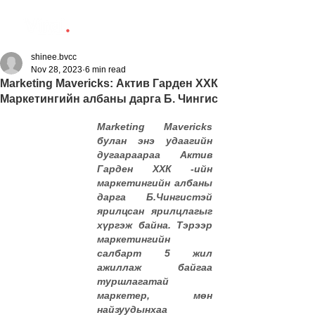
shinee.bvcc
Nov 28, 2023
6 min read
Marketing Mavericks: Актив Гарден ХХК
Маркетингийн албаны дарга Б. Чингис
Marketing Mavericks 
булан энэ удаагийн 
дугаараараа Актив 
Гарден ХХК -ийн  
маркетингийн албаны 
дарга  Б.Чингистэй 
ярилцсан ярилцлагыг 
хүргэж байна. Тэрээр 
маркетингийн 
салбарт 5 жил 
ажиллаж байгаа 
туршлагатай 
маркетер, мөн 
найзуудынхаа 