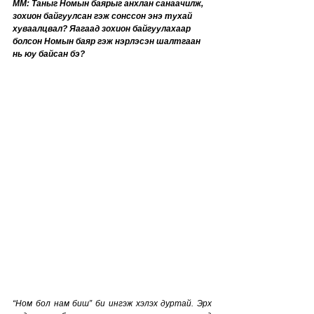
MM: Таныг Номын баярыг анхлан санаачилж, 
зохион байгуулсан гэж сонссон энэ тухай 
хуваалцвал? Яагаад зохион байгуулахаар 
болсон Номын баяр гэж нэрлэсэн шалтгаан 
нь юу байсан бэ?
“Ном бол нам биш” би ингэж хэлэх дуртай. Эрх 