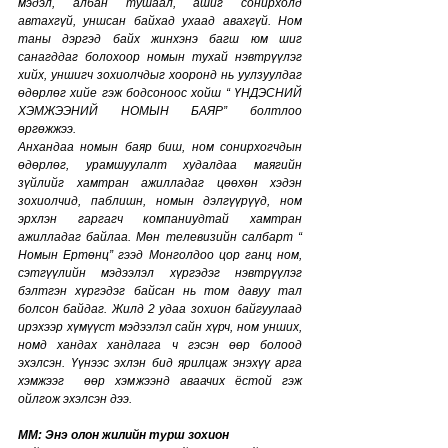
мэдэл, албан тушаал, ашиг сонирхолд 
автахгүй, уншсан байхад ухаад авахгүй. Ном 
таны дэргэд байх жинхэнэ багш юм шиг 
санагддаг болохоор номын тухай нэвтрүүлэг 
хийх, уншигч зохиолчдыг хооронд нь уулзуулдаг 
өдөрлөг хийе гэж бодсоноос хойш “ ҮНДЭСНИЙ 
ХЭМЖЭЭНИЙ НОМЫН БАЯР” болтлоо 
өргөжжээ. 
Анхандаа номын баяр биш, ном сонирхогчдын 
өдөрлөг, урамшуулалт худалдаа маягийн 
зүйлийг хамтран ажилладаг цөөхөн хэдэн 
зохиолчид, паблишн, номын дэлгүүрүүд, ном 
эрхлэн гаргагч компаниудтай хамтран 
ажилладаг байлаа. Мөн телевизийн салбарт “ 
Номын Ертөнц” гээд Монголдоо цор ганц ном, 
сэтгүүлийн мэдээлэл хүргэдэг нэвтрүүлэг 
бэлтгэн хүргэдэг байсан нь том давуу тал 
болсон байдаг. Жилд 2 удаа зохион байгуулаад 
ирэхээр хүмүүст мэдээлэл сайн хүрч, ном унших, 
номд хандах хандлага ч гэсэн өөр болоод 
эхэлсэн. Үүнээс эхлэн бид ярилцаж энэхүү арга 
хэмжээг  өөр хэмжээнд аваачих ёстой гэж 
ойлгож эхэлсэн дээ. 
MM: Энэ олон жилийн турш зохион 