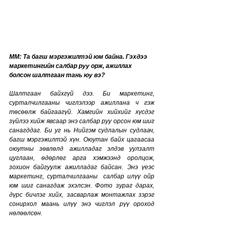
MM: Та багш мэргэжилтэй юм байна. Гэхдээ 
маркетингийн салбар руу орж, ажиллах 
болсон шалтгаан тань юу вэ?
Шалтгаан байхгүй дээ. Би маркетинг, 
сурталчилгааны чиглэлээр ажиллана ч гэж 
төсөөлж байгаагүй. Хамгийн хийхийг хүсдэг 
зүйлээ хийж явсаар энэ салбар руу орсон юм шиг 
санагддаг. Би уг нь Нийгэм судлалын судлаач, 
багш мэргэжилтэй хүн. Оюутан байх цагаасаа 
оюутны зөвлөлд ажилладаг элдэв уулзалт 
цуглаан, өдөрлөг арга хэмжээнд оролцож, 
зохион байгуулж ажилладаг байсан. Энэ үеэс 
маркетинг, сурталчилгааны  салбар илүү ойр 
юм шиг санагдаж эхэлсэн. Фото зураг дарах, 
дүрс бичлэг хийх, засварлаж монтажлах зэрэг 
сонирхол маань илүү энэ чиглэл рүү ороход 
нөлөөлсөн. 