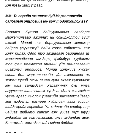
ажиллах нь чухал болов уу? Чи хийхгүй бол өөр 
хэн нэгэн хийх учраас. 
MM: Та өөрийн ажиллаж буй Маркетингийн 
салбарын онцлогийг юу гэж тодорхойлох вэ?
Барилга бүтээн байгуулалтын салбарт 
маркетингаар ажиллах нь сонирхолтой зүйл 
ихтэй. Манай нэг борлуулалтын менежер 
байраа үзүүлээгүй байж гэрээ хийчихсэн гэж 
хэлж билээ. Одоо тэр захиалагч байрандаа аз 
жаргалтайгаар амьдарч, фэйсбүүк хуудасны 
топ фен болчихсон бидний үйл ажиллагаанд 
идэвхтэй оролцдог. Миний хэлэхийг хүссэн 
санаа бол маркетингийн үйл ажиллагаа нь 
эхлээд хүний оюун санаа гүнд эхэлж бүрэлддэг 
юм шиг санагдсан. Хэрэгжүүлж буй утга 
агуулгаас шалтгаалж хүнд анхдагч сэтгэгдэл 
үүснэ, араас нь олон удаагийн давтамжтайгаар 
зөв мэдээлэл өгснөөр худалдан авах эцсийн 
шийдвэрийг гаргадаг. Үл хөдлөхийн салбар өөр 
байдаг шийдвэр гаргах гэж уддаг тул шууд 
худалдан ав гэж ятгахаас илүү худалдан авах 
боломжийг хамтдаа хайх явдал байдаг. 