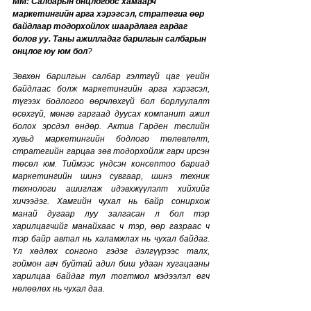
MM: Салбарын онцлогоос хамаарч 
маркетингийн арга хэрэгсэл, стратегиа өөр 
байдлаар тодорхойлох шаардлага гардаг 
болов уу. Таны ажилладаг барилгын салбарын 
онцлог юу юм бол
?
Зөвхөн барилгын салбар гэлтгүй цаг үеийн 
байдлаас болж маркетингийн арга хэрэгсэл, 
түгээх бодлогоо өөрчлөхгүй бол борлуулалт 
өсөхгүй, мөнгө гаргаад дуусах компанит ажил 
болох эрсдэл өндөр. Актив Гарден төслийн 
хувьд маркетингийн бодлого төлөвлөлт, 
стратегийн гарцаа зөв тодорхойлж гарч ирсэн 
төсөл юм. Тиймээс үндсэн консептоо бариад 
маркетингийн шинэ сувгаар, шинэ техник 
технологи ашиглаж идэвхжүүлэлт хийхийг 
хичээдэг. Хамгийн чухал нь байр сонирхож 
манай дугаар луу залгасан л бол тэр 
харилцагчийг манайхаас ч тэр, өөр газраас ч 
тэр байр автал нь халамжлах нь чухал байдаг. 
Үл хөдлөх сонгоно гэдэг дэлгүүрээс талх, 
гоймон авч буйтай адил биш удаан хугацааны 
харилцаа байдаг тул тогтмол мэдээлэл өгч 
нөлөөлөх нь чухал даа. 