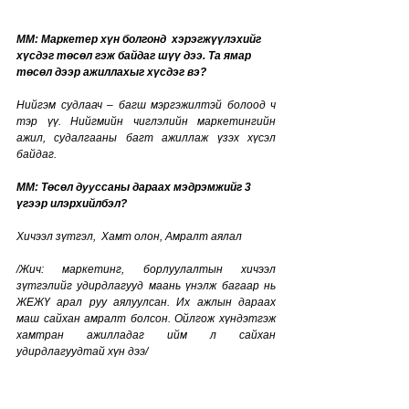
MM: 
Маркетер хүн болгонд  хэрэгжүүлэхийг 
хүсдэг төсөл гэж байдаг шүү дээ. Та ямар 
төсөл дээр ажиллахыг хүсдэг вэ?
Нийгэм судлаач – багш мэргэжилтэй болоод ч 
тэр үү. Нийгмийн чиглэлийн маркетингийн 
ажил, судалгааны багт ажиллаж үзэх хүсэл 
байдаг.
MM: Төсөл дууссаны дараах мэдрэмжийг 3 
үгээр илэрхийлбэл?
Хичээл зүтгэл,  Хамт олон, Амралт аялал
/Жич: маркетинг, борлуулалтын хичээл 
зүтгэлийг удирдлагууд маань үнэлж багаар нь 
ЖЕЖҮ арал руу аялуулсан. Их ажлын дараах 
маш сайхан амралт болсон. Ойлгож хүндэтгэж 
хамтран ажилладаг ийм л сайхан 
удирдлагуудтай хүн дээ/