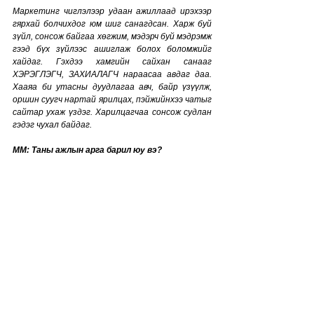
Маркетинг чиглэлээр удаан ажиллаад ирэхээр 
гярхай болчихдог юм шиг санагдсан. Харж буй 
зүйл, сонсож байгаа хөгжим, мэдэрч буй мэдрэмж 
гээд бүх зүйлээс ашиглаж болох боломжийг 
хайдаг. Гэхдээ хамгийн сайхан санааг 
ХЭРЭГЛЭГЧ, ЗАХИАЛАГЧ нараасаа авдаг даа. 
Хааяа би утасны дуудлагаа авч, байр үзүүлж, 
оршин суугч нартай ярилцах, пэйжийнхээ чатыг 
сайтар ухаж үздэг. Харилцагчаа сонсож судлан 
гэдэг чухал байдаг. 
MM: 
Таны ажлын арга барил юу вэ?