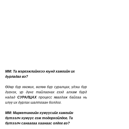
MM: Та мэргэжлийнхээ юунд хамгийн их 
дурладаг вэ?
Өдөр бүр хөгжих, өглөө бүр суралцах, үдэш бүр 
дүгнэх, үр дүнг тайлагнах гээд алхам бүрд 
надад 
СУРАЛЦАХ
 процесс явагдаж байгаа нь 
илүү их дурлах шалтгаан болдог. 
MM: Маркетингийн хүмүүсийг хамгийн 
бүтээлч хүмүүс гэж тодорхойлдог. Та 
бүтээлч санаагаа хаанаас олдог вэ?