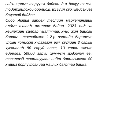
гайхширлыг төрүүлж байсан 8-н давуу талыг 
тодорхойлоход оролцож, их зүйл сурч мэдсэндээ 
баяртай байдаг. 
Одоо Актив гарден төслийн маркетингийн 
албыг ахлаад ажиллаж байна. 2023 онд үл 
хөдлөхийн салбар уналттай, хүнд жил байсан 
боловч  төслийнхөө 1.2-р ээлжийн барилгыг 
улсын комисст хүлээлгэн өгч, сүүлийн 3 сарын 
хугацаанд 90 гаруй пост, 10 гаран эвент 
өдөрлөг, 50000 гаруй хүмүүст мэдээлэл өгч 
төсөлтэй танилцуулан нийт барилгынхаа 80 
хувийг борлуулсандаа маш их баяртай байна. 