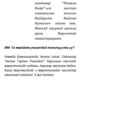
хамтаар "Номын 
баяр"-ыг анхлан 
санаачилж, зохион 
байгуулж байсан 
бүтээлч нэгэн юм. 
Ингээд түүний ажлын 
арга барилтай 
танилцацгаая.
MM: Та өөрийгөө уншигчдад танилцуулна уу?
Намайг Буянхишигийн Чингис гэдэг. Одоогоор 
“Актив Гарден Резиденс” барилгын төслийн 
маркетингийн албаны даргаар ажиллаж байна. 
Багш мэргэжилтэй ч маркетингийн чиглэлээр 
ажиллаад хэдийнээ  5 жил болжээ. 