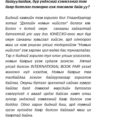
байгуулагдаж, бүр үндэсний хэмжээний том 
баяр болтлоо томорно гэж төсөөлж байв уу?
Бидний хамгийн том зорилго бол Улаанбаатар 
хотыг “Дэлхийн номын нийслэл” болгох юм. 
Болох ч ёстой оюун  санааны гайхалтай 
бүтээлтэй улс шүү дээ. ЮНЕСКО-гоос жил бүр 
оюун санааны хувьсгал хийсэн, ард олноороо 
маш их ном уншсан улсыг тодорхойлж “Номын 
нийслэл” гэж зарлан цол өгдөг бас тунхагладаг. 
Тэр л бидний зорилго тул олон улсын үзэсгэлэн, 
номын баярыг үзэж судалж эхэлсэн.  Хятад 
улсад болсон INTERNATIONAL BOOK FAIR үзээд 
жинхэнэ нүд нээгдэж, Номын баярыг төв 
талбайдаа зохион байгуулахаар зориглож 
байлаа. Оюуны бүтээл эрхлэгчид сайхан хүмүүс 
байдаг бүгд дэмжээд өөрсдийн бүтээлээ 
хэвлүүлээд л аваад ирдэг байсан хамт олны 
хүчээр үндэсний хэмжээний баяр болсон гэж 
боддог. Одоо харин бидний биш, ард түмний 
хүсэн хүлээдэг баяр болсон байгаад маш их 
баяртай байна. 