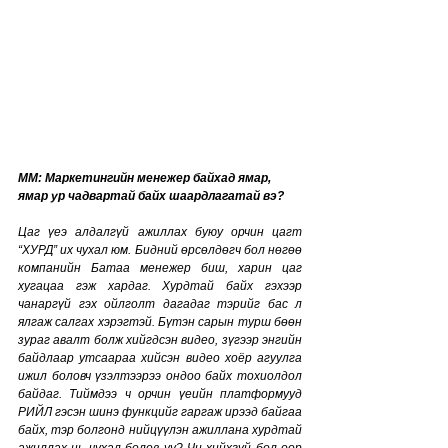
MM: Маркетингийн менежер байхад ямар, 
ямар ур чадвартай байх шаардлагатай вэ?
Цаг үеэ алдалгүй ажиллах буюу орчин цагт 
“ХУРД” их чухал юм. Бидний өрсөлдөгч бол нөгөө 
компанийн Батаа менежер биш, харин цаг 
хугацаа гэж хардаг. Хурдтай байх гэхээр 
чанаргүй гэх ойлголт дагадаг тэрийг бас л 
ялгаж салгах хэрэгтэй. Бүтэн сарын турш бөөн 
зураг авалт болж хийгдсэн видео, зүгээр энгийн 
байдлаар утсаараа хийсэн видео хоёр агуулга 
ижил боловч үзэлтээрээ ондоо байх тохиолдол 
байдаг. Тиймдээ ч орчин үеийн платформууд 
РИЙЛ гэсэн шинэ функцийг гаргаж ирээд байгаа 
байх, тэр болгонд нийцүүлэн ажиллана хурдтай 