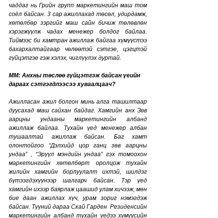
чаддаг нь Грийн групп маркетингийн маш том 
соёл байсан. 3 сар ажиллахад төсөл, удирдамж, 
хөтөлбөр зэргийг маш сайн бичиж төлөвлөн 
хэрэгжүүлж чадах менежер болдог байлаа. 
Тиймээс би хамтран ажиллаж байгаа хүмүүстээ 
бахархалтайгаар чөлөөтэй сэтгэе, цэгцтэй 
гүйцэтгэе гэж хэлэх, чиглүүлэх дуртай. 
MM: Анхны төслөө гүйцэтгэж байсан үеийн 
дараах сэтгэгдлээсээ хуваалцаач?
Ажилласан ажил болгон минь алга ташилтаар 
дуусахад маш сайхан байдаг. Хамгийн анх Зөв 
аарцны ундааны маркетингийн албанд 
ажиллаж байлаа. Тухайн үед менежер албан 
тушаалтай ажиллаж байсан. Баг хамт 
олонтойгоо “Дэлхийд цор ганц зөв аарцны 
ундаа” , “Эрүүл мэндийн ундаа” гэх томоохон 
маркетингийн хөтөлбөрт оролцож тухайн 
жилийн хамгийн борлуулалт ихтэй, шилдэг 
бүтээгдэхүүнээр шалгарч байсан. Тэр үед 
хамгийн ихээр баярлаж цаашид улам хичээж, мөн 
бие даан ажиллах хүч, урам зориг нэмэгдэж 
байсан. Түүний дараа Скай Гарден  Резиденсийн 
маркетингийн албанд тухайн үедээ хүмүүсийн 