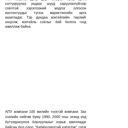
согтууруулах ундааг шууд харуулахгүйгээр 
соёлтой хэрэглээний мэдлэг олгосон 
контентуудыг түгээх маркетингийн арга 
ашигладаг. Тэр дундаа коктейлийн төрлийг 
онцолж, коктейль соёлыг бий болгох гээд 
ажиллаж байна. 
АПУ компани 100 жилийн түүхтэй компани. Зах 
зээлийн нийгэм буюу 1990, 2000 оны эхэнд үед 
бүтээгдэхүүнээ борлуулахыг зорьж ажилладаг 
байсан бол одоо “Хариуцлагатай хэрэглэе” гэдэг 