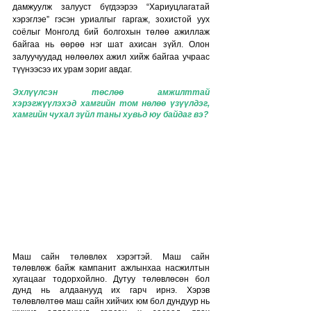
дамжуулж залууст бүгдээрээ “Хариуцлагатай 
хэрэглэе” гэсэн уриалгыг гаргаж, зохистой уух 
соёлыг Монголд бий болгохын төлөө ажиллаж 
байгаа нь өөрөө нэг шат ахисан зүйл. Олон 
залуучуудад нөлөөлөх ажил хийж байгаа учраас 
түүнээсээ их урам зориг авдаг. 
Эхлүүлсэн төслөө амжилттай 
хэрэгжүүлэхэд хамгийн том нөлөө үзүүлдэг, 
хамгийн чухал зүйл таны хувьд юу байдаг вэ?
Маш сайн төлөвлөх хэрэгтэй. Маш сайн 
төлөвлөж байж кампанит ажлынхаа насжилтын 
хугацааг тодорхойлно. Дутуу төлөвлөсөн бол 
дунд нь алдаанууд их гарч ирнэ. Хэрэв 
төлөвлөлтөө маш сайн хийчих юм бол дундуур нь 