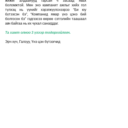
жижиг алдаанууд гарсан ч засаад явах 
боломжтой. Мөн энэ кампанит ажлыг хийх гол 
түлхэц нь үүнийг хэрэгжүүлснээрээ “Би юу 
бүтээсэн бэ”, “Компанид ямар үнэ цэнэ бий 
болгосон бэ” гэдгээсээ өөрөө сэтгэлийн таашаал 
авч байгаа нь их чухал санагддаг. 
Та хамт олноо 3 үгээр тодорхойлооч.
Эрч хүч, Галзуу, Үнэ цэн бүтээгчид