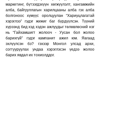
маркетинг, бүтээгдэхүүн хөгжүүлэлт, хангамжийн 
алба, байгууллагын харилцааны алба гэх алба 
болгоноос хүмүүс оролцуулан “Хариуцлагатай 
хэрэглээ” гэдэг жижиг баг бүрдүүлсэн. Түүний 
хүрээнд бид хэд хэдэн ажлуудыг төлөвлөсний нэг 
нь “Гайхамшигт жолооч - Уусан бол жолоо 
барихгүй” гэдэг кампанит ажил юм. Яагаад 
эхлүүлсэн бэ? гэхээр Монгол улсад архи, 
согтууруулах ундаа хэрэглэсэн үедээ жолоо 
барих явдал их тохиолддог. 