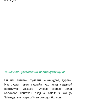
мэдэрдэг. 
Таны үзэх дуртай кино, нэвтрүүлэг юу вэ?
Би нэг ангитай, тулаант кинонуудад дуртай. 
Нэвтрүүлэг гэвэл сүүлийн үед хүнд сэдэвтэй 
нэвтрүүлэг үзэхээр түүнээс стресс авдаг 
болохоор хөнгөхөн “Baji & Yalalt” ч юм уу 
“Мандуулын подкаст”-г их сонсдог болсон. 