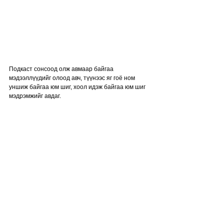
Подкаст сонсоод олж авмаар байгаа 
мэдээллүүдийг олоод авч, түүнээс яг гоё ном 
уншиж байгаа юм шиг, хоол идэж байгаа юм шиг 
мэдрэмжийг авдаг.