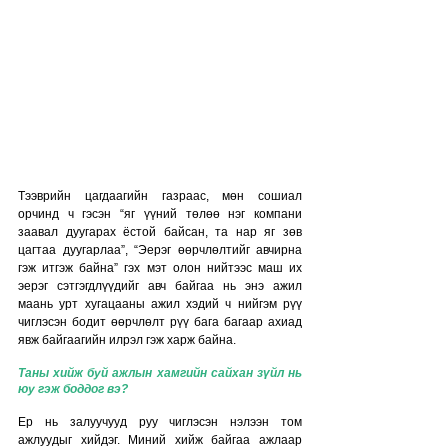
Тээврийн цагдаагийн газраас, мөн сошиал 
орчинд ч гэсэн “яг үүний төлөө нэг компани 
заавал дуугарах ёстой байсан, та нар яг зөв 
цагтаа дуугарлаа”, “Эерэг өөрчлөлтийг авчирна 
гэж итгэж байна” гэх мэт олон нийтээс маш их 
эерэг сэтгэгдлүүдийг авч байгаа нь энэ ажил 
маань урт хугацааны ажил хэдий ч нийгэм рүү 
чиглэсэн бодит өөрчлөлт рүү бага багаар ахиад 
явж байгаагийн илрэл гэж харж байна.
Таны хийж буй ажлын хамгийн сайхан зүйл нь 
юу гэж боддог вэ?
Ер нь залуучууд руу чиглэсэн нэлээн том 
ажлуудыг хийдэг. Миний хийж байгаа ажлаар 