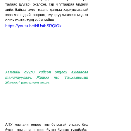
талаас дуугарч эхэлсэн. Тэр ч утгаараа бидний 
хийж байгаа ажил маань дандаа хариуцлагатай 
хэрэглэе гэдгийг онцолж, түүн рүү чиглэсэн мэдлэг 
олгох контентууд хийж байна.
https://youtu.be/NUstbSRQiOk
Хамгийн сүүлд хийсэн онцлох ажлаасаа 
танилцуулаач. Жишээ нь: “Гайхамшигт 
Жолооч” кампанит ажил. 
АПУ компани өөрөө том бүтэцтэй учраас бид 
бүхэн компани дотроо бүтэц бүрээс тухайлбал 