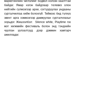
маркетингийн чиглэлийг бодвол нэлээн хаалттай 
байдаг. Ямар нэгэн байдлаар телевиз олон 
нийтийн сүлжээгээр архи, согтууруулах ундааны 
сурталчилгаа хийж болохгүй. Тиймээс бид түлхүү 
эвент арга хэмжээгээр дамжуулан сурталчлахыг 
зорьдог. Жишээлбэл:  Silence white, Playtime гэх 
мэт хөгжмийн фестиваль болон энд тэндхийн 
чуулган уулзалтууд дээр дэмжин хамтарч 
ажилладаг.