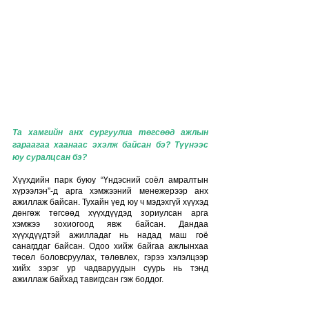
Та хамгийн анх сургуулиа төгсөөд ажлын 
гараагаа хаанаас эхэлж байсан бэ? Түүнээс 
юу суралцсан бэ?
Хүүхдийн парк буюу “Үндэсний соёл амралтын 
хүрээлэн”-д арга хэмжээний менежерээр анх 
ажиллаж байсан. Тухайн үед юу ч мэдэхгүй хүүхэд 
дөнгөж төгсөөд хүүхдүүдэд зориулсан арга 
хэмжээ зохиогоод явж байсан. Дандаа 
хүүхдүүдтэй ажилладаг нь надад маш гоё 
санагддаг байсан. Одоо хийж байгаа ажлынхаа 
төсөл боловсруулах, төлөвлөх, гэрээ хэлэлцээр 
хийх зэрэг ур чадваруудын суурь нь тэнд 
ажиллаж байхад тавигдсан гэж боддог. 