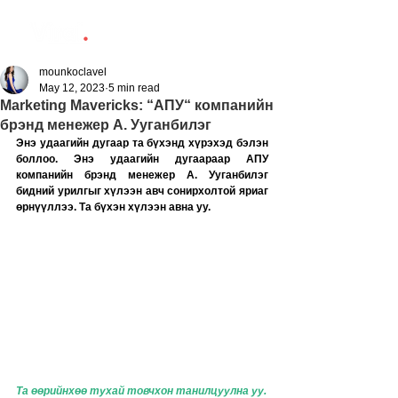
mounkoclavel
May 12, 2023
5 min read
Marketing Mavericks: “АПУ“ компанийн
брэнд менежер А. Ууганбилэг
Энэ удаагийн дугаар та бүхэнд хүрэхэд бэлэн 
боллоо. Энэ удаагийн дугаараар АПУ 
компанийн брэнд менежер А. Ууганбилэг 
бидний урилгыг хүлээн авч сонирхолтой яриаг 
өрнүүллээ. Та бүхэн хүлээн авна уу. 
Та өөрийнхөө тухай товчхон танилцуулна уу.