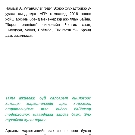
Намайг А. Ууганбилэг гэдэг. Эхнэр хүүхэдтэйгээ 3-
уулаа амьдардаг. АПУ компанид 2018 оноос 
хойш архины брэнд менежерээр ажиллаж байна. 
"Super premium" чиглэлийн Чингис хаан, 
Шигүдэри, Velvet, Соёмбо, Elix гэсэн 5-н брэнд 
дээр ажилладаг. 
Таны ажиллаж буй салбарын онцлогоос 
хамаарч маркетингийн арга хэрэгсэл, 
стратегиудыг тэс ондоо байдлаар 
тодорхойлох шаардлага гардаг байх. Энэ 
тухайгаа хуваалцаач. 
Архины маркетингийн зах зээл өөрөө бусад 