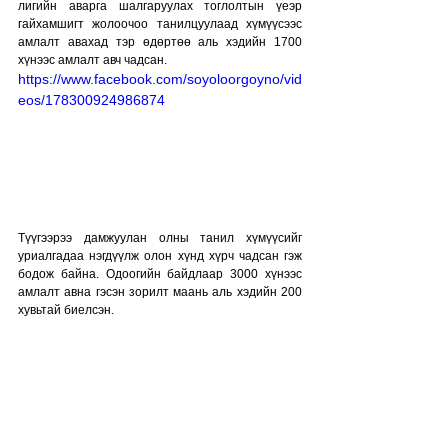
лигийн аварга шалгаруулах тоглолтын үеэр 
гайхамшигт жолоочоо танилцуулаад хүмүүсээс 
амлалт авахад тэр өдөртөө аль хэдийн 1700 
хүнээс амлалт авч чадсан.
https://www.facebook.com/soyoloorgoyno/vid
eos/178300924986874
Түүгээрээ дамжуулан олны танил хүмүүсийг 
уриалгадаа нэгдүүлж олон хүнд хүрч чадсан гэж 
бодож байна. Одоогийн байдлаар 3000 хүнээс 
амлалт авна гэсэн зорилт маань аль хэдийн 200 
хувьтай биелсэн.