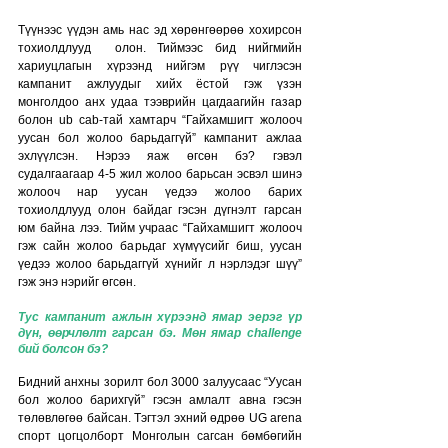
Түүнээс үүдэн амь нас эд хөрөнгөөрөө хохирсон 
тохиолдлууд  олон. Тиймээс бид нийгмийн 
хариуцлагын хүрээнд нийгэм рүү чиглэсэн 
кампанит ажлуудыг хийх ёстой гэж үзэн 
монголдоо анх удаа тээврийн цагдаагийн газар 
болон ub cab-тай хамтарч “Гайхамшигт жолооч 
уусан бол жолоо барьдаггүй” кампанит ажлаа 
эхлүүлсэн. Нэрээ яаж өгсөн бэ? гэвэл 
судалгаагаар 4-5 жил жолоо барьсан эсвэл шинэ 
жолооч нар уусан үедээ жолоо барих 
тохиолдлууд олон байдаг гэсэн дүгнэлт гарсан 
юм байна лээ. Тийм учраас “Гайхамшигт жолооч 
гэж сайн жолоо барьдаг хүмүүсийг биш, уусан 
үедээ жолоо барьдаггүй хүнийг л нэрлэдэг шүү” 
гэж энэ нэрийг өгсөн.
Тус кампанит ажлын хүрээнд ямар эерэг үр 
дүн, өөрчлөлт гарсан бэ. Мөн ямар challenge 
бий болсон бэ?
Бидний анхны зорилт бол 3000 залуусаас “Уусан 
бол жолоо барихгүй” гэсэн амлалт авна гэсэн 
төлөвлөгөө байсан. Тэгтэл эхний өдрөө UG arena 
спорт цогцолборт Монголын сагсан бөмбөгийн 