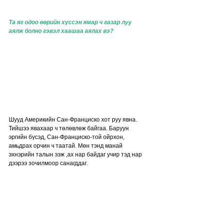
Та яг одоо өөрийн хүссэн ямар ч газар луу 
аялж болно гэвэл хаашаа аялах вэ?
Шууд Америкийн Сан-Франциско хот руу явна. 
Тийшээ явахаар ч төлөвлөж байгаа. Баруун 
эргийн бүсэд, Сан-Франциско-той ойрхон, 
амьдрах орчин ч таатай. Мөн тэнд манай 
эхнэрийн талын ээж ,ах нар байдаг учир тэд нар 
дээрээ зочилмоор санагддаг. 