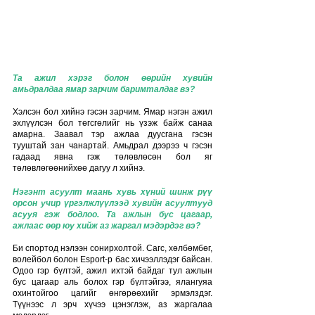
Та ажил хэрэг болон өөрийн хувийн 
амьдралдаа ямар зарчим баримталдаг вэ?
Хэлсэн бол хийнэ гэсэн зарчим. Ямар нэгэн ажил 
эхлүүлсэн бол төгсгөлийг нь үзэж байж санаа 
амарна. Заавал тэр ажлаа дуусгана гэсэн 
тууштай зан чанартай. Амьдрал дээрээ ч гэсэн 
гадаад явна гэж төлөвлөсөн бол яг 
төлөвлөгөөнийхөө дагуу л хийнэ. 
Нэгэнт асуулт маань хувь хүний шинж рүү 
орсон учир үргэлжлүүлээд хувийн асуултууд 
асууя гэж бодлоо. Та ажлын бус цагаар, 
ажлаас өөр юу хийж аз жаргал мэдэрдэг вэ?
Би спортод нэлээн сонирхолтой. Сагс, хөлбөмбөг, 
волейбол болон Esport-р бас хичээллэдэг байсан. 
Одоо гэр бүлтэй, ажил ихтэй байдаг тул ажлын 
бус цагаар аль болох гэр бүлтэйгээ, ялангуяа 
охинтойгоо цагийг өнгөрөөхийг эрмэлздэг. 
Түүнээс л эрч хүчээ цэнэглэж, аз жаргалаа 