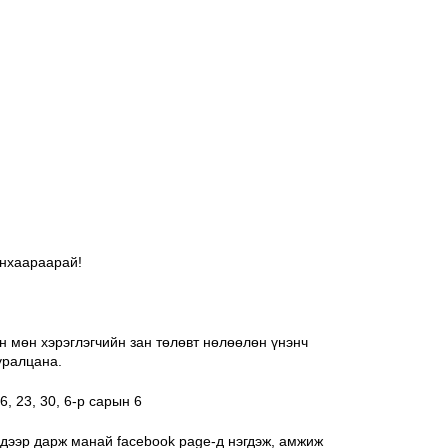
анхаараарай!
н мөн хэрэглэгчийн зан төлөвт нөлөөлөн үнэнч 
уралцана. 
6, 23, 30, 6-р сарын 6 
 дээр дарж манай facebook page-д нэгдэж, амжиж 