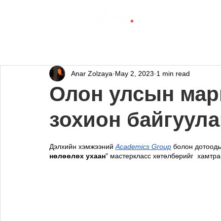
Anar Zolzaya
May 2, 2023
1 min read
Олон улсын мар
зохион байгуула
Дэлхийн хэмжээний 
Academics Group
 болон дотоод
нөлөөлөх ухаан
" мастеркласс хөтөлбөрийг  хамтра