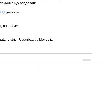
оломжийг бүү алдаарай!
ЭНД
 дарна уу.
0, 89066842.
tar district, Ulaanbaatar, Mongolia