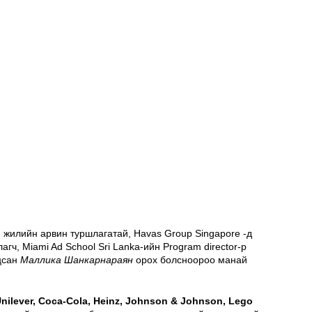
 жилийн арвин туршлагатай, Havas Group Singapore -д 
гч, Miami Ad School Sri Lanka-ийн Program director-р 
цсан 
Маллика Шанкарнараян 
орох болсноороо манай 
Unilever, Coca-Cola, Heinz, Johnson & Johnson, Lego 