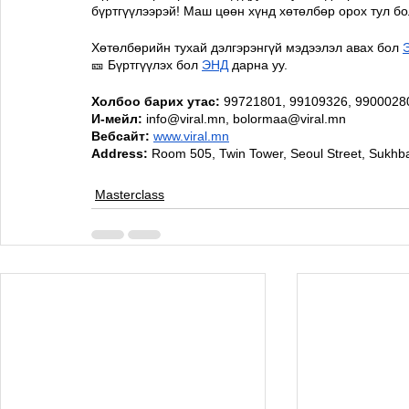
бүртгүүлээрэй! Маш цөөн хүнд хөтөлбөр орох тул б
Хөтөлбөрийн тухай дэлгэрэнгүй мэдээлэл авах бол 
🎫 Бүртгүүлэх бол 
ЭНД
 дарна уу. 
Холбоо барих утас:
 99721801, 99109326, 9900028
И-мейл:
 info@viral.mn, bolormaa@viral.mn 
Вебсайт:
www.viral.mn
Address:
 Room 505, Twin Tower, Seoul Street, Sukhbaa
Masterclass