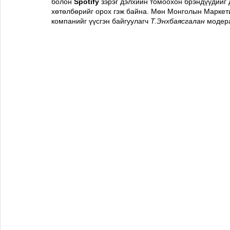
болон 
Spotify
 зэрэг дэлхийн томоохон брэндүүдийг
хөтөлбөрийг орох гэж байна. Мөн Монголын Маркети
компанийг үүсгэн байгуулагч 
Т.Энхбаясгалан
 модер