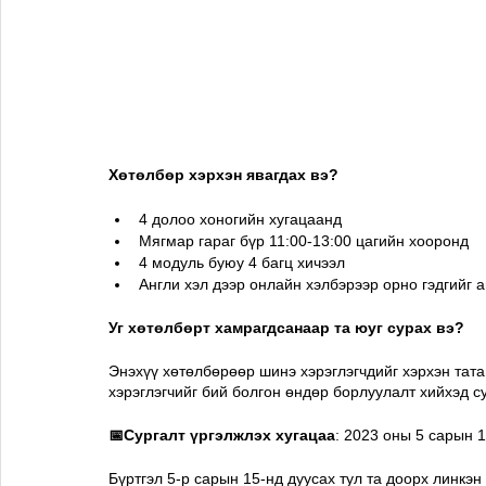
Хөтөлбөр хэрхэн явагдах вэ? 
4 долоо хоногийн хугацаанд
Мягмар гараг бүр 11:00-13:00 цагийн хооронд
4 модуль буюу 4 багц хичээл
Англи хэл дээр онлайн хэлбэрээр орно гэдгийг 
Уг хөтөлбөрт хамрагдсанаар та юуг сурах вэ?
Энэхүү хөтөлбөрөөр шинэ хэрэглэгчдийг хэрхэн тата
хэрэглэгчийг бий болгон өндөр борлуулалт хийхэд с
📅Сургалт үргэлжлэх хугацаа
: 2023 оны 5 сарын 1
Бүртгэл 5-р сарын 15-нд дуусах тул та доорх линкэн