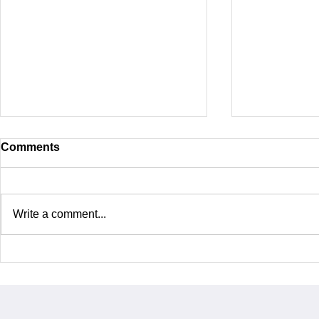
Comments
Write a comment...
ХЭРЭГЛЭГЧИЙН ЗАН
Smart Mark
ТӨЛӨВТ НӨЛӨӨЛЖ
Conference
СОНГОЛТЫГ НЬ
ӨӨРЧЛӨХ ХЭРЭГЦЭЭ
ТУЛГАРСАН ҮЕД ЯАХ ВЭ?