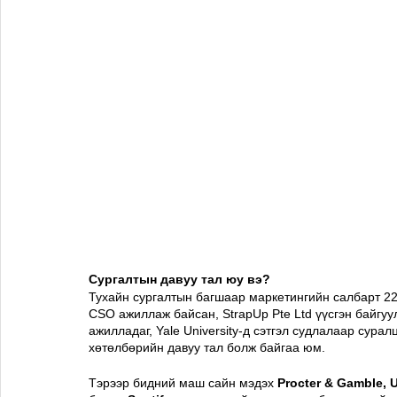
Сургалтын давуу тал юу вэ?
Тухайн сургалтын багшаар маркетингийн салбарт 22
CSO ажиллаж байсан, StrapUp Pte Ltd үүсгэн байгуула
ажилладаг, Yale University-д сэтгэл судлалаар сурал
хөтөлбөрийн давуу тал болж байгаа юм.
Тэрээр бидний маш сайн мэдэх 
Procter & Gamble, 