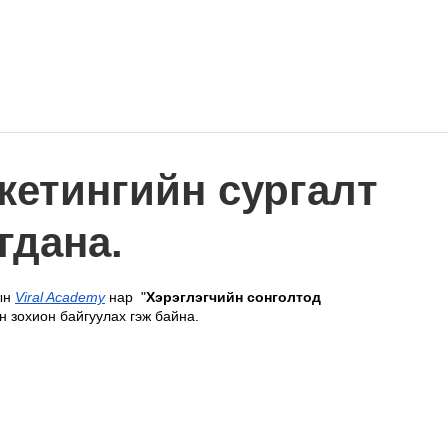
Home
Work
Events
Career
кетингийн сургалт
гдана.
ын 
Viral Academy
 нар  "
Хэрэглэгчийн сонголтод 
н зохион байгуулах гэж байна.