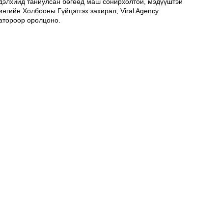
 дэлхийд таниулсан бөгөөд маш сонирхолтой, мэдүүштэй 
нгийн Холбооны Гүйцэтгэх захирал, Viral Agency 
атороор оролцоно. 