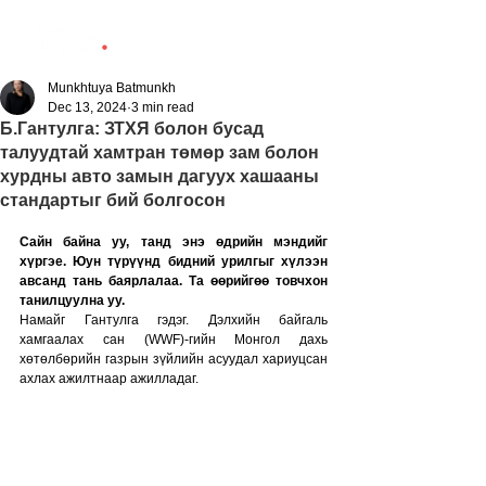
Munkhtuya Batmunkh
Dec 13, 2024
3 min read
Б.Гантулга: ЗТХЯ болон бусад
талуудтай хамтран төмөр зам болон
хурдны авто замын дагуух хашааны
стандартыг бий болгосон
Сайн байна уу, танд энэ өдрийн мэндийг 
хүргэе. Юун түрүүнд бидний урилгыг хүлээн 
авсанд тань баярлалаа. Та өөрийгөө товчхон 
танилцуулна уу. 
Намайг Гантулга гэдэг. Дэлхийн байгаль 
хамгаалах сан (WWF)-гийн Монгол дахь 
хөтөлбөрийн газрын зүйлийн асуудал хариуцсан 
ахлах ажилтнаар ажилладаг.