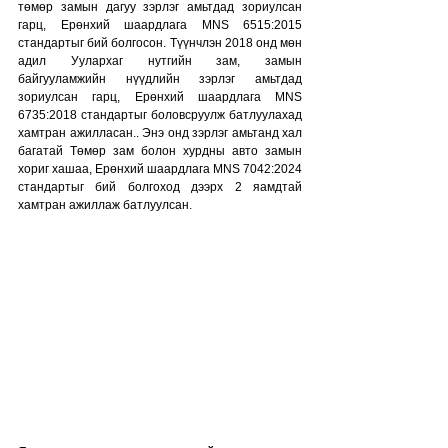
төмөр замын дагуу зэрлэг амьтдад зориулсан 
гарц, Ерөнхий шаардлага MNS 6515:2015 
стандартыг бий болгосон. Түүнчлэн 2018 онд мөн 
адил Уулархаг нутгийн зам, замын 
байгууламжийн нүүдлийн зэрлэг амьтдад 
зориулсан гарц, Ерөнхий шаардлага MNS 
6735:2018 стандартыг боловсруулж батлуулахад 
хамтран ажилласан.. Энэ онд зэрлэг амьтанд хал 
багатай Төмөр зам болон хурдны авто замын 
хориг хашаа, Ерөнхий шаардлага MNS 7042:2024 
стандартыг бий болгоход дээрх 2 яамдтай 
хамтран ажиллаж батлуулсан.