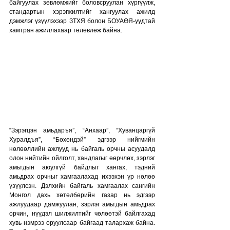
байгуулах зөвлөмжийг боловсруулан хүргүүлж, 
стандартын хэрэгжилтийг хангуулах ажилд 
дэмжлэг үзүүлэхээр ЗТХЯ болон БОУАӨЯ-уудтай 
хамтран ажиллахаар төлөвлөж байна.
“Зэрэгцэн амьдаръя”, “Анхаар”, “Хуванцаргүй 
Хуралдъя”, “Бөхөндэй” эдгээр нийгмийн 
нөлөөллийн ажлууд нь байгаль орчны асуудалд 
олон нийтийн ойлголт, хандлагыг өөрчлөх, зэрлэг 
амьтдын аюулгүй байдлыг хангах, тэдний 
амьдрах орчныг хамгаалахад ихээхэн үр нөлөө 
үзүүлсэн. Дэлхийн байгаль хамгаалах сангийн 
Монгол дахь хөтөлбөрийн газар нь эдгээр 
ажлуудаар дамжуулан, зэрлэг амьтдын амьдрах 
орчин, нүүдэл шилжилтийг чөлөөтэй байлгахад 
хувь нэмрээ оруулсаар байгаад талархаж байна. 