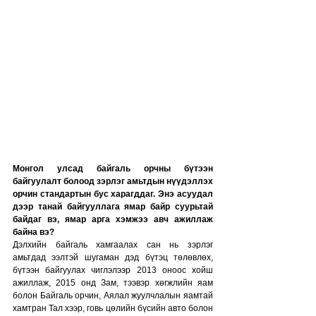
Монгол улсад байгаль орчны бүтээн 
байгуулалт болоод зэрлэг амьтдын нүүдэллэх 
орчин стандартын бус харагддаг. Энэ асуудал 
дээр танай байгууллага ямар байр суурьтай 
байдаг вэ, ямар арга хэмжээ авч ажиллаж 
байна вэ?
Дэлхийн байгаль хамгаалах сан нь зэрлэг 
амьтдад ээлтэй шугаман дэд бүтэц төлөвлөх, 
бүтээн байгуулах чиглэлээр 2013 оноос хойш 
ажиллаж, 2015 онд Зам, тээвэр хөгжлийн яам 
болон Байгаль орчин, Аялал жуулчлалын яамтай 
хамтран Тал хээр, говь цөлийн бүсийн авто болон 