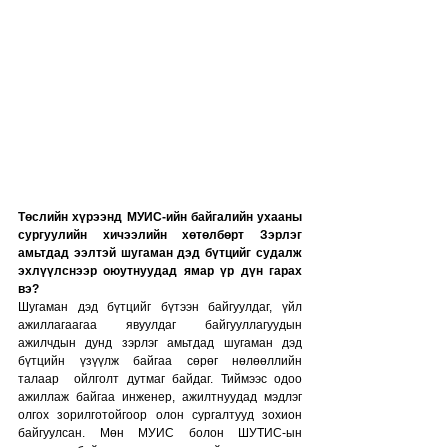
Төслийн хүрээнд МУИС-ийн байгалийн ухааны 
сургуулийн хичээлийн хөтөлбөрт Зэрлэг 
амьтдад ээлтэй шугаман дэд бүтцийг судалж 
эхлүүлснээр оюутнуудад ямар үр дүн гарах 
вэ? 
Шугаман дэд бүтцийг бүтээн байгуулдаг, үйл 
ажиллагаагаа явуулдаг байгууллагуудын 
ажилчдын дунд зэрлэг амьтдад шугаман дэд 
бүтцийн үзүүлж байгаа сөрөг нөлөөллийн 
талаар  ойлголт дутмаг байдаг. Тиймээс одоо 
ажиллаж байгаа инженер, ажилтнуудад мэдлэг 
олгох зорилготойгоор олон сургалтууд зохион 
байгуулсан. Мөн МУИС болон ШУТИС-ын 