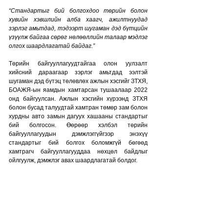
“Стандартыг бий болгохдоо төрийн болон 
хувийн хэвшлийн алба хаагч, ажилтнуудад 
зэрлэг амьтдад, тэдээрт шугаман дэд бүтцийн 
үзүүлж байгаа сөрөг нөлөөллийн талаар мэдлэг 
олгох шаардлагатай байдаг.”
Төрийн байгууллагуудтайгаа олон уулзалт 
хийсний дараагаар зэрлэг амьтдад ээлтэй 
шугаман дэд бүтэц төлөвлөх ажлын хэсгийг ЗТХЯ, 
БОАЖЯ-ын яамдын хамтарсан тушаалаар 2022 
онд байгуулсан. Ажлын хэсгийн хүрээнд ЗТХЯ 
болон бусад талуудтай хамтран төмөр зам болон 
хурдны авто замын дагуух хашааны стандартыг 
бий болгосон. Өөрөөр хэлбэл төрийн 
байгууллагуудын дэмжлэггүйгээр энэхүү 
стандартыг бий болгох боломжгүй бөгөөд 
хамтрагч байгууллагууддаа нөхцөл байдлыг 
ойлгуулж, дэмжлэг авах шаардлагатай болдог. 