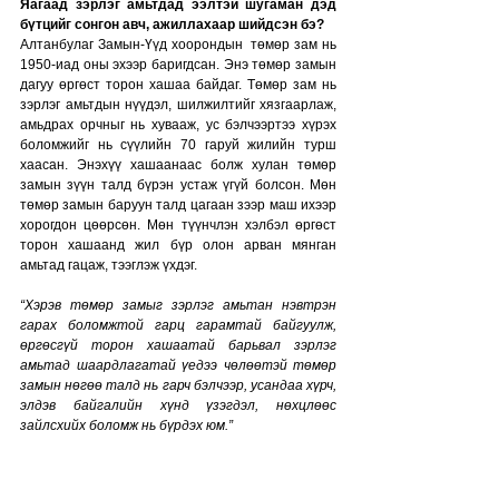
Яагаад зэрлэг амьтдад ээлтэй шугаман дэд 
бүтцийг сонгон авч, ажиллахаар шийдсэн бэ?
Алтанбулаг Замын-Үүд хоорондын  төмөр зам нь 
1950-иад оны эхээр баригдсан. Энэ төмөр замын 
дагуу өргөст торон хашаа байдаг. Төмөр зам нь 
зэрлэг амьтдын нүүдэл, шилжилтийг хязгаарлаж, 
амьдрах орчныг нь хувааж, ус бэлчээртээ хүрэх 
боломжийг нь сүүлийн 70 гаруй жилийн турш 
хаасан. Энэхүү хашаанаас болж хулан төмөр 
замын зүүн талд бүрэн устаж үгүй болсон. Мөн 
төмөр замын баруун талд цагаан зээр маш ихээр 
хорогдон цөөрсөн. Мөн түүнчлэн хэлбэл өргөст 
торон хашаанд жил бүр олон арван мянган 
амьтад гацаж, тээглэж үхдэг. 
“Хэрэв төмөр замыг зэрлэг амьтан нэвтрэн 
гарах боломжтой гарц гарамтай байгуулж, 
өргөсгүй торон хашаатай барьвал зэрлэг 
амьтад шаардлагатай үедээ чөлөөтэй төмөр 
замын нөгөө талд нь гарч бэлчээр, усандаа хүрч, 
элдэв байгалийн хүнд үзэгдэл, нөхцлөөс 
зайлсхийх боломж нь бүрдэх юм.”