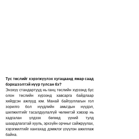
Тус төслийг хэрэгжүүлэх хугацаанд ямар саад 
бэрхшээлтэй нүүр тулсан бэ?
Энэхүү стандартууд нь ганц төслийн хүрээнд бус 
олон төслийн хүрээнд хавсарга байдлаар 
хийгдсэн ажлууд юм. Манай байгууллагын гол 
зорилго бол нүүдлийн амьтдын нүүдэл, 
шилжилтийг тасалдуулалгүй чөлөөтэй хэвээр нь 
хадгалан үлдээх бөгөөд үүний тулд 
шаардлагатай хууль, эрхзүйн орчныг сайжруулах, 
хэрэгжилтийг хангахад дэмжлэг үзүүлэн ажиллаж 
байна. 