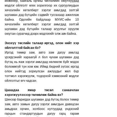
инженер, байгаль орчны чиглэлийн оюутнуудад 
мэдлэг ойлголт өгөх зорилгоор их сургуулиудын 
хичээлийн хөтөлбөрт зэрлэг амьтдад ээлтэй 
шугаман дэд бүтцийн сэдвийг тусгахаар ажиллаж 
байна. Одогийн байдлаар МУИС-ийн 10 
хичээлийн хөтөлбөрт зэрлэг амьтдад ээлтэй 
шугаман дэд бүтцийн талаар агуулгыг оруулж 
оюутан сурагчид дээрх мэдлэгийг олж авч байна.
Энэхүү төслийн талаар иргэд, олон нийт хэр 
ойлголттой байсан бэ?
Иргэд төмөр зам, авто зам дагуу амьтад 
үрэгдсэнийг хараагүй л бол чухам шугаман дэд 
бүтэц нь яаж зэрлэг амьтдад нөлөөлж буйг мэдэх 
боломжгүй тун хом юм. Иймд бидний зүгээс иргэд 
олон нийтэд зориулсан ажлуудыг жил бүр 
тогтмол хэрэгжүүлж, тодорхой хэмжээний мэдлэг 
ойлголтыг өгч чадсан.
Цаашдаа ямар төсөл санаачлан 
хэрэгжүүлэхээр төлөвлөж байна вэ? 
Шинээр баригдах шугаман дэд бүтэц болох төмөр 
зам, авто замын дагуу зэрлэг амьтдын давхцсан 
амьдрах орчин, холбоос нутгуудад үндэсний 
гарцын стандартуудын дагуу гарц гарам 