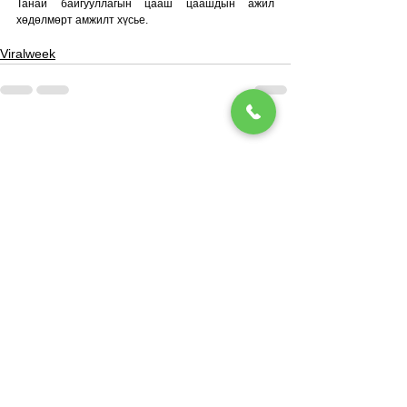
Танай байгууллагын цааш цаашдын ажил 
хөдөлмөрт амжилт хүсье.
Viralweek