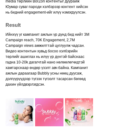
media төрлийн BorZon контентыг дуурайж 
Юумар суваг пароди хэлбэрээр контент хийсэн 
нь бидний engagement-ийг илүү нэмэгдүүлсэн.
Result
Ийнхүү уг кампанит ажлын үр дүнд бид нийт 3M 
Campaign reach, 70K Engagement, 2,7M 
Campaign views амжилттай цуглуулж чадсан. 
Видео контентын хувьд босоо хэлбэрийн 
төрлийг ашиглах нь илүү үр дүнтэй байснаас 
гадна 10-20k дагагчтай нано нөлөөлөгчидтэй 
хамтарснаар өндөр үзэлт авч байна. Кампанит 
ажлын дараагаар Bubbly усны нөөц дуусаж, 
дэлгүүрүүдээр түгээх түгээлт тасарсан бөгөөд 
дахин үйлдвэрлэгдсэн.