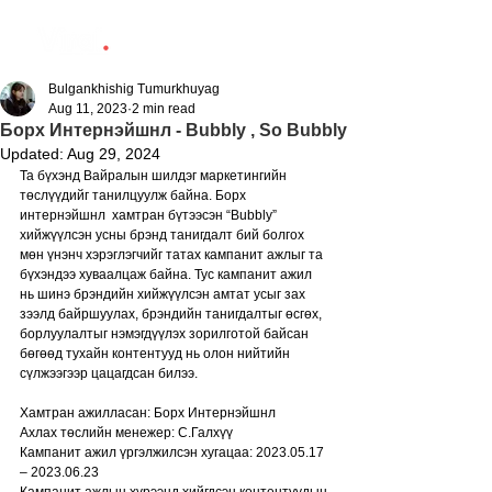
Bulgankhishig Tumurkhuyag
Aug 11, 2023
2 min read
Борх Интернэйшнл - Bubbly , So Bubbly
Updated:
Aug 29, 2024
Та бүхэнд Вайралын шилдэг маркетингийн 
төслүүдийг танилцуулж байна. Борх 
интернэйшнл  хамтран бүтээсэн “Bubbly” 
хийжүүлсэн усны брэнд танигдалт бий болгох 
мөн үнэнч хэрэглэгчийг татах кампанит ажлыг та 
бүхэндээ хуваалцаж байна. Тус кампанит ажил 
нь шинэ брэндийн хийжүүлсэн амтат усыг зах 
зээлд байршуулах, брэндийн танигдалтыг өсгөх, 
борлуулалтыг нэмэгдүүлэх зорилготой байсан 
бөгөөд тухайн контентууд нь олон нийтийн 
сүлжээгээр цацагдсан билээ.
Хамтран ажилласан: Борх Интернэйшнл
Ахлах төслийн менежер: С.Галхүү
Кампанит ажил үргэлжилсэн хугацаа: 2023.05.17 
– 2023.06.23