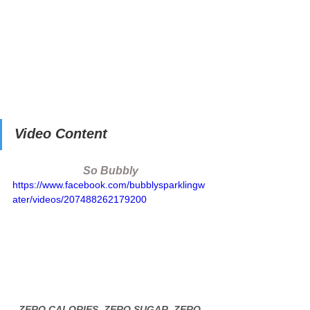
Video Content
So Bubbly
https://www.facebook.com/bubblysparklingw
ater/videos/207488262179200
ZERO CALORIES, ZERO SUGAR, ZERO 