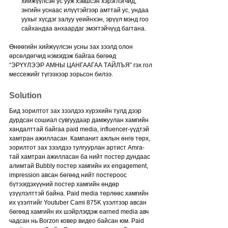
хийжүүлсэн ус ууж хэвшсэн хэрэглэгчид, 
энгийн уснаас илүүтэйгээр амттай ус, ундаа 
уухыг хүсдэг залуу үеийнхэн, эрүүл мэнд гоо 
сайхандаа анхаардаг эмэгтэйчүүд багтана.
Өнөөгийн хийжүүлсэн усны зах зээлд олон 
өрсөлдөгчид нэмэгдэж байгаа бөгөөд 
“ЭРҮҮЛЭЭР АМНЫ ЦАНГААГАА ТАЙЛЪЯ” гэх гол 
мессежийг түгээхээр зорьсон билээ.
Solution
Бид зорилтот зах зээлдээ хүрэхийн тулд дээр 
дурдсан сошиал сувгуудаар дамжуулан хамгийн 
хандалттай байгаа paid media, influencer-үүдтэй 
хамтран ажилласан. Кампанит ажлын өнгө төрх, 
зорилтот зах зээлдээ тулгуурлан артист Amra-
тай хамтран ажилласан ба нийт постер дундаас 
алимтай Bubbly постер хамгийн их engagement, 
impression авсан бөгөөд нийт постероос 
бүтээгдэхүүний постер хамгийн өндөр 
үзүүлэлттэй байна. Paid media төрлөөс хамгийн 
их үзэлтийг Youtuber Cami 875K үзэлтээр авсан 
бөгөөд хамгийн их шэйрлэгдэж earned media авч 
чадсан нь Borzon ковер видео байсан юм. Paid 