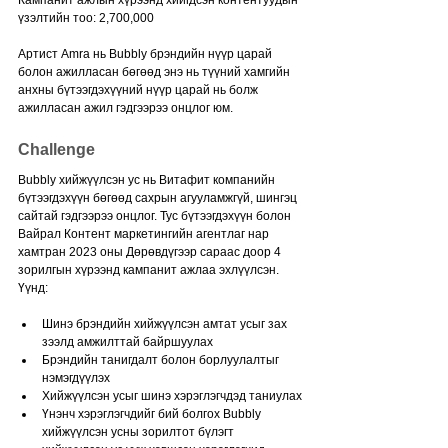
Кампанит ажлын хүрээнд хийгдсэн контентуудын 
үзэлтийн тоо: 2,700,000
Артист Amra нь Bubbly брэндийн нүүр царай 
болон ажилласан бөгөөд энэ нь түүний хамгийн 
анхны бүтээгдэхүүний нүүр царай нь болж 
ажилласан ажил гэдгээрээ онцлог юм.
Challenge
Bubbly хийжүүлсэн ус нь Витафит компанийн 
бүтээгдэхүүн бөгөөд сахрын агууламжгүй, шингэц 
сайтай гэдгээрээ онцлог. Тус бүтээгдэхүүн болон 
Вайрал Контент маркетингийн агентлаг нар 
хамтран 2023 оны Дөрөвдүгээр сараас доор 4 
зорилгын хүрээнд кампанит ажлаа эхлүүлсэн. 
Үүнд:
Шинэ брэндийн хийжүүлсэн амтат усыг зах 
зээлд амжилттай байршуулах
Брэндийн танигдалт болон борлуулалтыг 
нэмэгдүүлэх
Хийжүүлсэн усыг шинэ хэрэглэгчдэд таниулах
Үнэнч хэрэглэгчдийг бий болгох Bubbly 
хийжүүлсэн усны зорилтот бүлэгт 