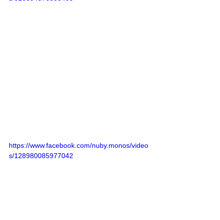
https://www.facebook.com/nuby.monos/video
s/128980085977042