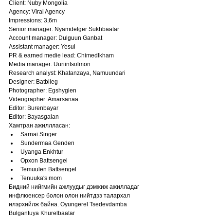
Client: Nuby Mongolia
Agency: Viral Agency
Impressions: 3,6m 
Senior manager: Nyamdelger Sukhbaatar
Account manager: Dulguun Ganbat
Assistant manager: Yesui 
PR & earned medie lead: Chimedlkham 
Media manager: Uuriintsolmon 
Research analyst: Khatanzaya, Namuundari
Designer: Batbileg 
Photographer: Egshyglen 
Videographer: Amarsanaa 
Editor: Burenbayar 
Editor: Bayasgalan 
Хамтран ажиллласан:
Sarnai Singer
Sundermaa Genden
Uyanga Enkhtur
Opxon Battsengel
Temuulen Battsengel
Tenuuka's mom   
Бидний нийгмийн ажлуудыг дэмжиж ажилладаг 
инфлюенсер болон олон нийтдээ талархал 
илэрхийлж байна. Oyungerel Tsedevdamba 
Bulgantuya Khurelbaatar