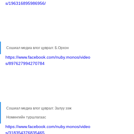
s/196316895986956/
Сошиал медиа влог цуврал: Б.Орхон
https://www.facebook.com/nuby.monos/video
s/897627994270784
Сошиал медиа влог цуврал: Залуу ээж 
Номингийн туршлагаас
https://www.facebook.com/nuby.monos/video
s/318354376835465