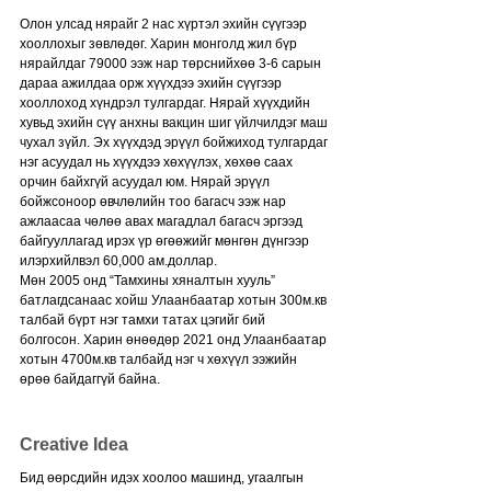
Олон улсад нярайг 2 нас хүртэл эхийн сүүгээр 
хооллохыг зөвлөдөг. Харин монголд жил бүр 
нярайлдаг 79000 ээж нар төрснийхөө 3-6 сарын 
дараа ажилдаа орж хүүхдээ эхийн сүүгээр 
хооллоход хүндрэл тулгардаг. Нярай хүүхдийн 
хувьд эхийн сүү анхны вакцин шиг үйлчилдэг маш 
чухал зүйл. Эх хүүхдэд эрүүл бойжиход тулгардаг 
нэг асуудал нь хүүхдээ хөхүүлэх, хөхөө саах 
орчин байхгүй асуудал юм. Нярай эрүүл 
бойжсоноор өвчлөлийн тоо багасч ээж нар 
ажлаасаа чөлөө авах магадлал багасч эргээд 
байгууллагад ирэх үр өгөөжийг мөнгөн дүнгээр 
илэрхийлвэл 60,000 ам.доллар.
Мөн 2005 онд “Тамхины хяналтын хууль” 
батлагдсанаас хойш Улаанбаатар хотын 300м.кв 
талбай бүрт нэг тамхи татах цэгийг бий 
болгосон. Харин өнөөдөр 2021 онд Улаанбаатар 
хотын 4700м.кв талбайд нэг ч хөхүүл ээжийн 
өрөө байдаггүй байна.
Creative Idea
Бид өөрсдийн идэх хоолоо машинд, угаалгын 