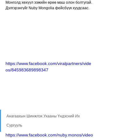
Монголд хөхүүл ээжийн өрөө маш олон болтугай.
Дэлгэрэнгүйг Nuby Mongolia фейсбүүк хуудсаас. 
https://www.facebook.com/viralpartners/vide
os/845983689898347
Анагаахын Шинжлэх Ухааны Үндэсний Их 
Сургууль
https://www.facebook.com/nuby.monos/video