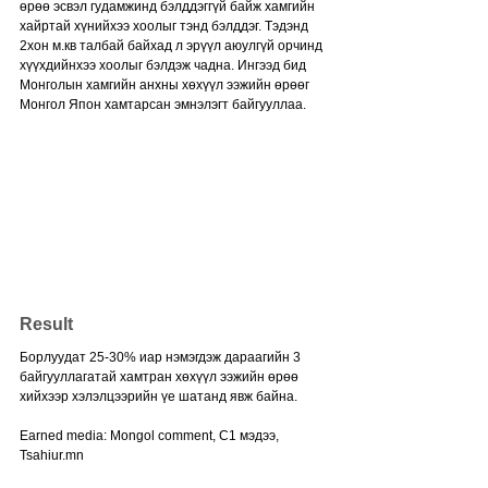
өрөө эсвэл гудамжинд бэлддэггүй байж хамгийн 
хайртай хүнийхээ хоолыг тэнд бэлддэг. Тэдэнд 
2хон м.кв талбай байхад л эрүүл аюулгүй орчинд 
хүүхдийнхээ хоолыг бэлдэж чадна. Ингээд бид 
Монголын хамгийн анхны хөхүүл ээжийн өрөөг 
Монгол Япон хамтарсан эмнэлэгт байгууллаа.
Result 
Борлуудат 25-30% иар нэмэгдэж дараагийн 3 
байгууллагатай хамтран хөхүүл ээжийн өрөө 
хийхээр хэлэлцээрийн үе шатанд явж байна.
Earned media: Mongol comment, C1 мэдээ, 
Tsahiur.mn