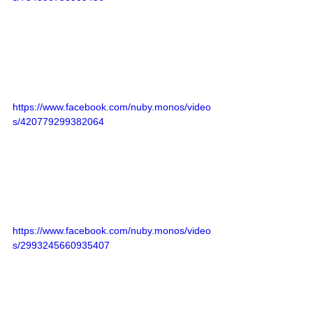
https://www.facebook.com/nuby.monos/video
s/420779299382064
https://www.facebook.com/nuby.monos/video
s/2993245660935407