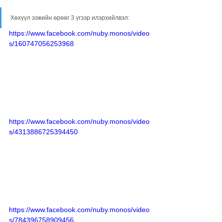
Хөхүүл ээжийн өрөөг 3 үгээр илэрхийлвэл:
https://www.facebook.com/nuby.monos/video
s/160747056253968
https://www.facebook.com/nuby.monos/video
s/4313886725394450
https://www.facebook.com/nuby.monos/video
s/784396758909456