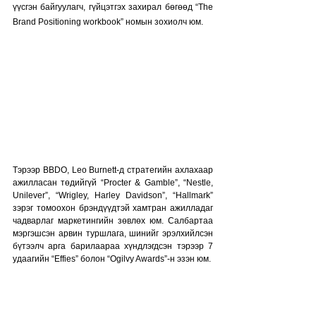
үүсгэн байгуулагч, гүйцэтгэх захирал бөгөөд “The 
Brand Positioning workbook” номын зохиолч юм.
Тэрээр BBDO, Leo Burnett-д стратегийн ахлахаар 
ажилласан төдийгүй “Procter & Gamble”, “Nestle, 
Unilever”, “Wrigley, Harley Davidson”, “Hallmark”  
зэрэг томоохон брэндүүдтэй хамтран ажилладаг 
чадварлаг маркетингийн зөвлөх юм. Салбартаа  
мэргэшсэн арвин туршлага, шинийг эрэлхийлсэн 
бүтээлч арга барилаараа хүндлэгдсэн тэрээр 7 
удаагийн “Effies” болон “Ogilvy Awards”-н эзэн юм. 