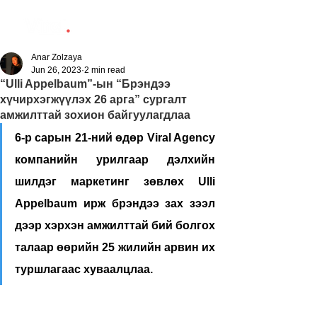
Anar Zolzaya
Jun 26, 2023
2 min read
“Ulli Appelbaum”-ын “Брэндээ
хүчирхэгжүүлэх 26 арга” сургалт
амжилттай зохион байгуулагдлаа
6-р сарын 21-ний өдөр Viral Agency 
компанийн урилгаар дэлхийн 
шилдэг маркетинг зөвлөх Ulli 
Appelbaum ирж брэндээ зах зээл 
дээр хэрхэн амжилттай бий болгох 
талаар өөрийн 25 жилийн арвин их 
туршлагаас хуваалцлаа.