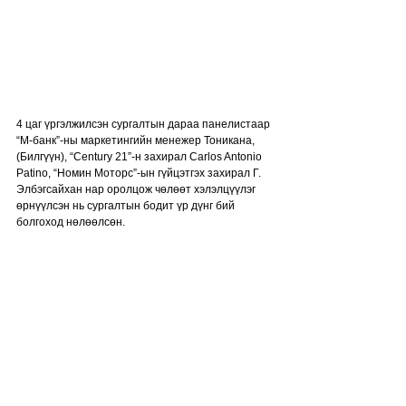
4 цаг үргэлжилсэн сургалтын дараа панелистаар 
“М-банк”-ны маркетингийн менежер Тоникана, 
(Билгүүн), “Century 21”-н захирал Carlos Antonio 
Patino, “Номин Моторс”-ын гүйцэтгэх захирал Г. 
Элбэгсайхан нар оролцож чөлөөт хэлэлцүүлэг 
өрнүүлсэн нь сургалтын бодит үр дүнг бий 
болгоход нөлөөлсөн.  