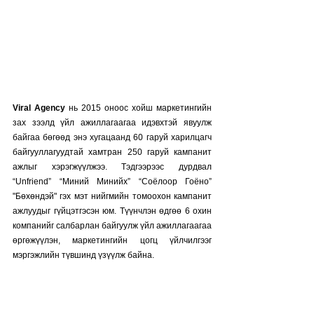
Viral Agency
 нь 2015 оноос хойш маркетингийн 
зах зээлд үйл ажиллагаагаа идэвхтэй явуулж 
байгаа бөгөөд энэ хугацаанд 60 гаруй харилцагч 
байгууллагуудтай хамтран 250 гаруй кампанит 
ажлыг хэрэгжүүлжээ. Тэдгээрээс дурдвал 
“Unfriend” “Миний Минийх” “Соёлоор Гоёно” 
"Бөхөндэй" гэх мэт нийгмийн томоохон кампанит 
ажлуудыг гүйцэтгэсэн юм. Түүнчлэн өдгөө 6 охин 
компанийг салбарлан байгуулж үйл ажиллагаагаа 
өргөжүүлэн, маркетингийн цогц үйлчилгээг 
мэргэжлийн түвшинд үзүүлж байна.