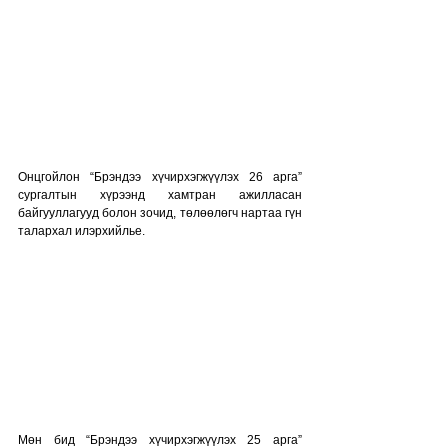
Онцгойлон “Брэндээ хүчирхэгжүүлэх 26 арга” 
сургалтын хүрээнд хамтран ажилласан 
байгууллагууд болон зочид, төлөөлөгч нартаа гүн 
талархал илэрхийлье.
Мөн бид “Брэндээ хүчирхэгжүүлэх 25 арга” 