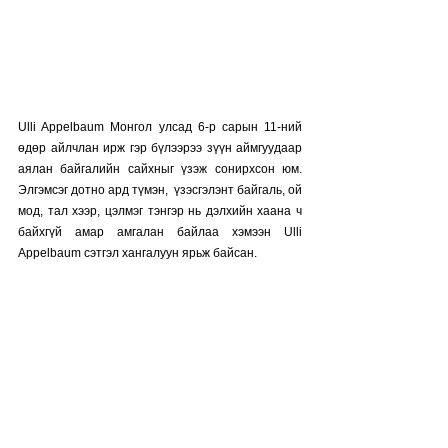
Ulli Appelbaum Монгол улсад 6-р сарын 11-ний 
өдөр айлчлан ирж гэр бүлээрээ зүүн аймгуудаар 
аялан байгалийн сайхныг үзэж сонирхсон юм. 
Элгэмсэг дотно ард түмэн,  үзэсгэлэнт байгаль, ой 
мод, тал хээр, цэлмэг тэнгэр нь дэлхийн хаана ч 
байхгүй амар амгалан байлаа хэмээн Ulli 
Appelbaum сэтгэл хангалуун ярьж байсан. 