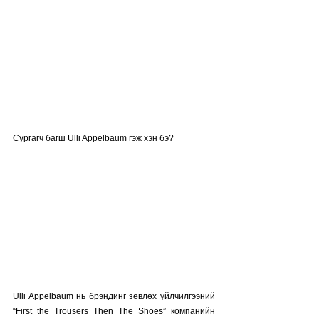
Сургагч багш Ulli Appelbaum гэж хэн бэ?
Ulli Appelbaum нь брэндинг зөвлөх үйлчилгээний 
“First the Trousers Then The Shoes” компанийн 