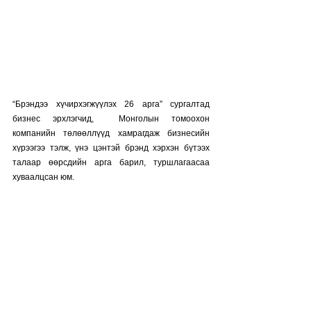
“Брэндээ хүчирхэгжүүлэх 26 арга” сургалтад  
бизнес эрхлэгчид,  Монголын томоохон 
компанийн төлөөллүүд хамрагдаж бизнесийн 
хүрээгээ тэлж, үнэ цэнтэй брэнд хэрхэн бүтээх 
талаар өөрсдийн арга барил, туршлагаасаа 
хуваалцсан юм. 